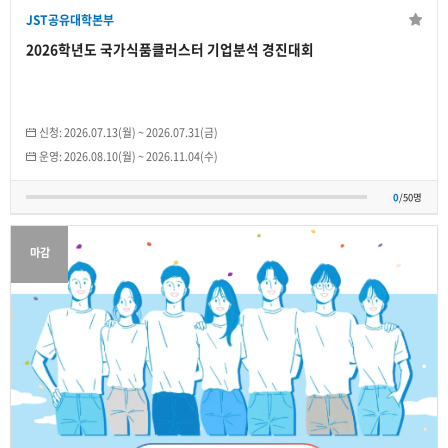
개인
JST공유대학본부
0
/50명
2026학년도 국가식품클러스터 기업분석 경진대회
신청:
2026.07.13(월)
~
2026.07.31(금)
운영:
2026.08.10(월)
~
2026.11.04(수)
0
/50명
마감
JST공유대학본부
JST 취·창업 동아리 Career+