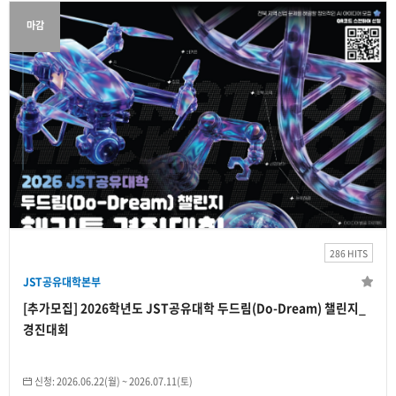
마감
JST공유대학본부
[추가모집] 2026학년도 JST공유대학 두드림
(Do-Dream) 챌린지_경진대회
2026.08.19(수)
~
2026.08.20(목)
286 HITS
개인
JST공유대학본부
0
/50명
[추가모집] 2026학년도 JST공유대학 두드림(Do-Dream) 챌린지_
경진대회
신청:
2026.06.22(월)
~
2026.07.11(토)