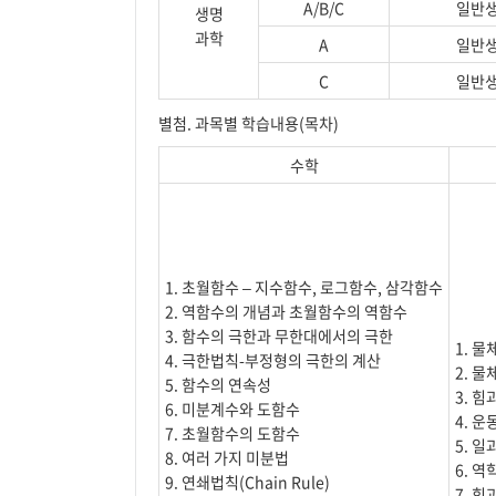
A/B/C
일반
생명
과학
A
일반
C
일반
별첨. 과목별 학습내용(목차)
수학
1. 초월함수 – 지수함수, 로그함수, 삼각함수
2. 역함수의 개념과 초월함수의 역함수
3. 함수의 극한과 무한대에서의 극한
1. 물
4. 극한법칙-부정형의 극한의 계산
2. 물
5. 함수의 연속성
3. 힘
6. 미분계수와 도함수
4. 
7. 초월함수의 도함수
5. 일
8. 여러 가지 미분법
6. 
9. 연쇄법칙(Chain Rule)
7. 힘