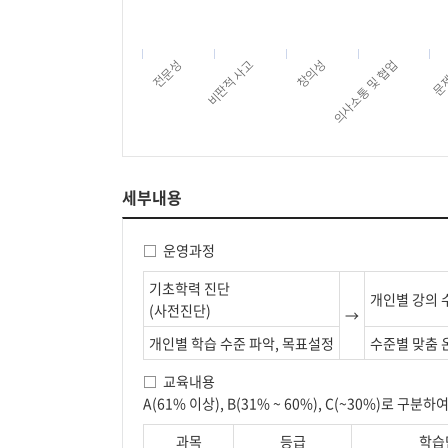
의사소통 및 협업
창의성
비판적 사고
전문성
문
세부내용
□ 운영과정
기초학력 진단
개인별 강의 
(사전진단)
→
개인별 학습 수준 파악, 목표설정
수준별 맞춤 
□ 교육내용
A(61% 이상), B(31% ~ 60%), C(~30%)로 구
과목
등급
학습