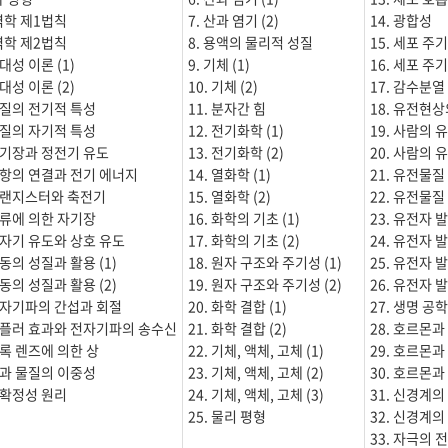
열역학 제1법칙
7. 산과 염기 (2)
14. 광합성
열역학 제2법칙
8. 용액의 물리적 성질
15. 세포 주기 
상대성 이론 (1)
9. 기체 (1)
16. 세포 주기 
상대성 이론 (2)
10. 기체 (2)
17. 감수분열
 물질의 전기적 특성
11. 분자간 힘
18. 유전현상
 물질의 자기적 특성
12. 전기화학 (1)
19. 사람의 유
 전기장과 정전기 유도
13. 전기화학 (2)
20. 사람의 유
 저항의 연결과 전기 에너지
14. 열화학 (1)
21. 유전물질 
 트랜지스터와 축전기
15. 열화학 (2)
22. 유전물질 
 전류에 의한 자기장
16. 화학의 기초 (1)
23. 유전자 발
 전자기 유도와 상호 유도
17. 화학의 기초 (2)
24. 유전자 발
파동의 성질과 활용 (1)
18. 원자 구조와 주기성 (1)
25. 유전자 발
파동의 성질과 활용 (2)
19. 원자 구조와 주기성 (2)
26. 유전자 발
 전자기파의 간섭과 회절
20. 화학 결합 (1)
27. 생명 공
 도플러 효과와 전자기파의 송수신
21. 화학 결합 (2)
28. 호르몬과
 볼록 렌즈에 의한 상
22. 기체, 액체, 고체 (1)
29. 호르몬과
 빛과 물질의 이중성
23. 기체, 액체, 고체 (2)
30. 호르몬과
 불확정성 원리
24. 기체, 액체, 고체 (3)
31. 신경계의
25. 물리 평형
32. 신경계의
33. 자극의 전