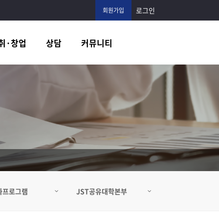
로그인
회원가입
취·창업
상담
커뮤니티
과프로그램
JST공유대학본부