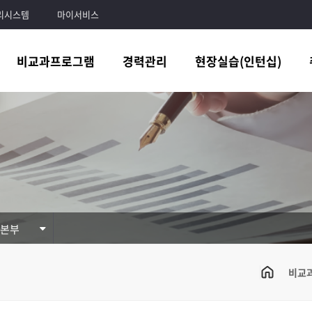
리시스템
마이서비스
비교과프로그램
경력관리
현장실습(인턴십)
학본부
비교