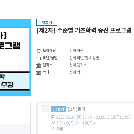
주제별 상이
[제2차] 수준별 기초학력 증진 프로그램
모집대상
전체 학생
학년/성별
전체 학년/전체 성별
캠퍼스
전체 캠퍼스
학과
전체 학과
[2차]물리
0 점
m
2025.06.29(일) 15:00
~
2025.08.29(금) 14:59
7 명 / 50 명
(최대 50 명)
종료