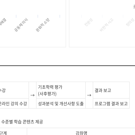
창의
비판적 사고
전문성
문화적 소양
공동체 의식
제해결
기초학력 평가
수강
결과 보고
(사후평가)
→
→
온라인 강의 수강
성과분석 및 개선사항 도출
프로그램 결과 보고
분하여 수준별 학습 콘텐츠 제공
단계
강좌명