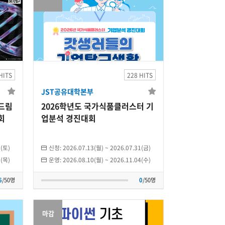
JST공유대학본부
유
2026학년도 국가식품
클러스터 기업분석 경
HITS
228 HITS
진
진대회
JST공유대학본부
)
2026.08.10(월)
~
2026.11.04(수)
두드림
2026학년도 국가식품클러스터 기
개인
회
업분석 경진대회
0
/50명
7(토)
신청:
2026.07.13(월)
~
2026.07.31(금)
0(목)
운영:
2026.08.10(월)
~
2026.11.04(수)
6
/50명
0
/50명
마감