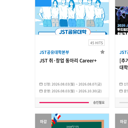
JST공유대학본부
JST 취·창업 동아리
Career+
45 HITS
JST공유대학본부
JS
2026.08.03(월)
~
2026.10.30(금)
JST 취·창업 동아리 Career+
[추
개인
대학
경진
0
/무제한
신청:
2026.08.03(월)
~
2026.08.07(금)
신
운영:
2026.08.03(월)
~
2026.10.30(금)
운
승인필요
마감
마감