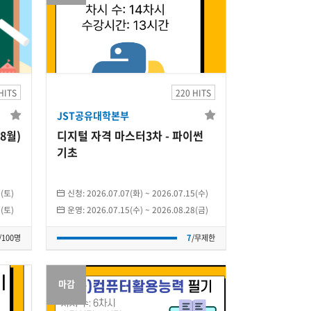
JST공유대학본부
디지털 자격 마스터3차
- 파이썬 기초
HITS
220 HITS
JST공유대학본부
)
2026.07.15(수)
~
2026.08.28(금)
램(8월)
디지털 자격 마스터3차 - 파이썬
개인
기초
7
/무제한
5(토)
신청:
2026.07.07(화)
~
2026.07.15(수)
1(토)
운영:
2026.07.15(수)
~
2026.08.28(금)
/100명
7
/무제한
마감