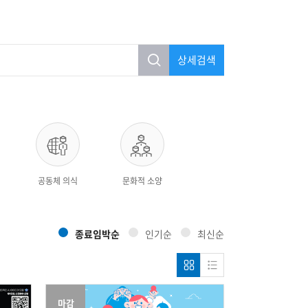
상세검색
공동체 의식
문화적 소양
종료임박순
인기순
최신순
마감