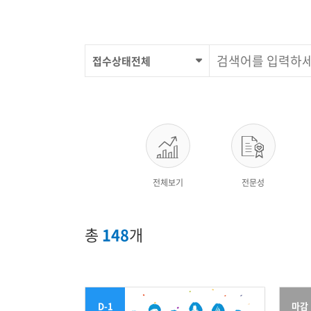
접수상태전체
전체보기
전문성
총
148
개
D-1
마감