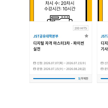
JST공유대학본부
디지털 자격 마스터3차
디
- 파이썬 실전
200 HITS
JST공유대학본부
JS
2026.07.15(수)
~
2026.08.28(금)
디지털 자격 마스터3차 - 파이썬
디지
개인
실전
기사
5
/무제한
신청:
2026.07.07(화)
~
2026.07.15(수)
신
운영:
2026.07.15(수)
~
2026.08.28(금)
운
5
/무제한