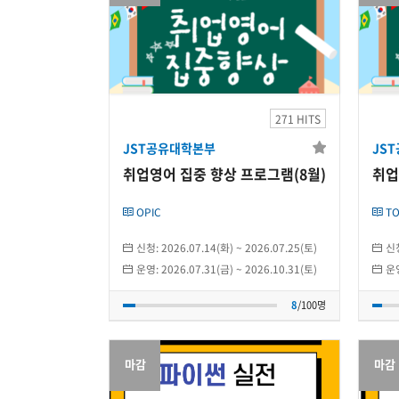
JST공유대학본부
취업영어 집중 향상 프
취
로그램(8월)
271 HITS
JST공유대학본부
JS
2026.07.31(금)
~
2026.10.31(토)
취업영어 집중 향상 프로그램(8월)
개인
OPIC
TO
8
/100명
신청:
2026.07.14(화)
~
2026.07.25(토)
신
운영:
2026.07.31(금)
~
2026.10.31(토)
운
8
/100명
마감
마감