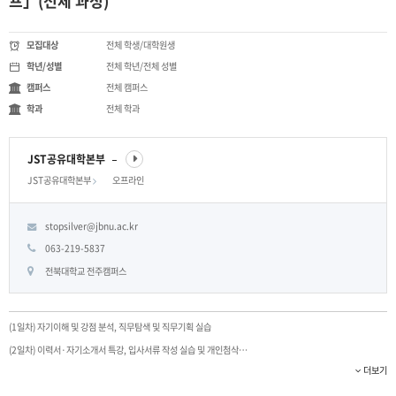
프」(전체 과정)
모집대상
전체 학생/대학원생
학년/성별
전체 학년/전체 성별
캠퍼스
전체 캠퍼스
학과
전체 학과
JST공유대학본부
JST공유대학본부
오프라인
stopsilver@jbnu.ac.kr
063-219-5837
전북대학교 전주캠퍼스
(1일차) 자기이해 및 강점 분석, 직무탐색 및 직무기획 실습
(2일차) 이력서·자기소개서 특강, 입사서류 작성 실습 및 개인첨삭
(3일차) 면접특강 및 1분 스피치, 면접전략 훈련 및 실전 모의면접
※ 전체 과정(3회차) 모두 참여한 학생에게는 기념품 제공 예정