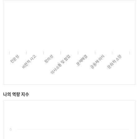
의사소통 및 협업
문제해결
공동체 의식
문화적 소양
전문성
비판적 사고
창의성
나의 역량 지수
0